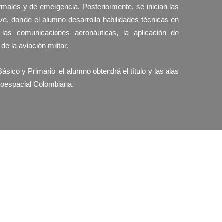
rmales y de emergencia. Posteriormente, se inician las
ve, donde el alumno desarrolla habilidades técnicas en
ARES
FUTUROS P
 las comunicaciones aeronáuticas, la aplicación de
e la aviación militar.
Básico y Primario, el alumno obtendrá el título y las alas
eroespacial Colombiana.