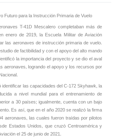
o Futuro para la Instrucción Primaria de Vuelo
aeronaves T-41D Mescalero completaban más de
n enero de 2019, la Escuela Militar de Aviación
var las aeronaves de instrucción primaria de vuelo.
estudio de factibilidad y con el apoyo del alto mando
entificó la importancia del proyecto y se dio el aval
as aeronaves, logrando el apoyo y los recursos por
Nacional.
tió identificar las capacidades del C-172 Skyhawk, la
ucida a nivel mundial para el entrenamiento de
uperior a 30 países; igualmente, cuenta con un bajo
nto. Es así, que en el año 2020 se realizó la firma
04 aeronaves, las cuales fueron traídas por pilotos
sde Estados Unidos, que cruzó Centroamérica y
 Aviación el 25 de junio de 2021.