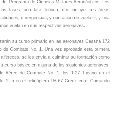
 del Programa de Ciencias Militares Aeronáuticas. Los
os fases: una fase teórica, que incluye tres áreas
alidades, emergencias, y operación de vuelo—, y una
lumnos vuelan en sus respectivas aeronaves.
izarán su curso primario en las aeronaves Cessna 172
 de Combate No. 1. Una vez aprobada esta primera
e alféreces, se les envía a culminar su formación como
o su curso básico en alguna de las siguientes aeronaves,
o Aéreo de Combate No. 1, los T-27 Tucano en el
 2, o en el helicóptero TH-67 Creek en el Comando