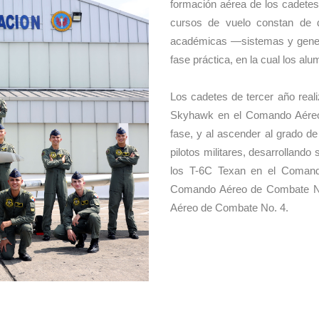
formación aérea de los cadetes
cursos de vuelo constan de d
académicas —sistemas y gener
fase práctica, en la cual los a
Los cadetes de tercer año real
Skyhawk en el Comando Aéreo
fase, y al ascender al grado d
pilotos militares, desarrolland
los T-6C Texan en el Comand
Comando Aéreo de Combate No.
Aéreo de Combate No. 4.