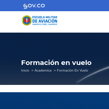
Pasar
al
contenido
principal
Formación en vuelo
Sobrescribir
Inicio
Academica
Formación En Vuelo
enlaces
de
ayuda
a