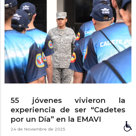
ayuda
a
la
navegación
55 jóvenes vivieron la
experiencia de ser “Cadetes
por un Día” en la EMAVI
24 de Noviembre de 2025