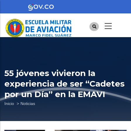
Pasar
al
contenido
principal
55 jóvenes vivieron la
experiencia de ser “Cadetes
por un Día” en la EMAVI
Sobrescribir
Inicio
Noticias
enlaces
de