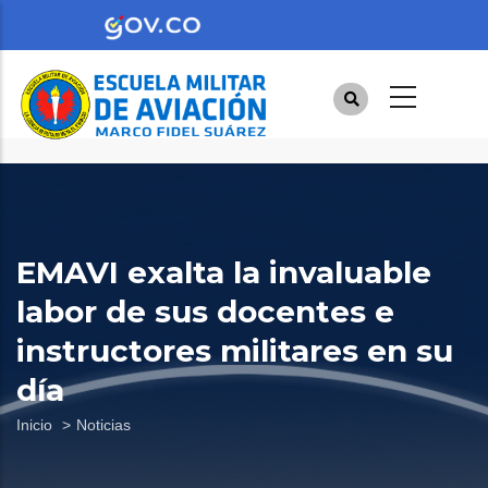
Pasar
al
contenido
principal
EMAVI exalta la invaluable
labor de sus docentes e
instructores militares en su
día
Sobrescribir
Inicio
Noticias
enlaces