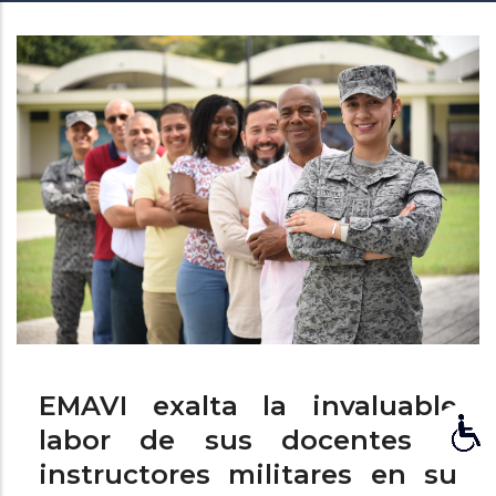
de
ayuda
a
la
navegación
EMAVI exalta la invaluable
labor de sus docentes e
instructores militares en su