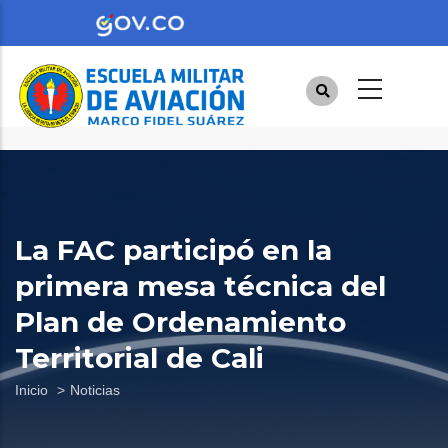
Pasar
al
contenido
principal
La FAC participó en la
primera mesa técnica del
Plan de Ordenamiento
Territorial de Cali
Sobrescribir
Inicio
Noticias
enlaces