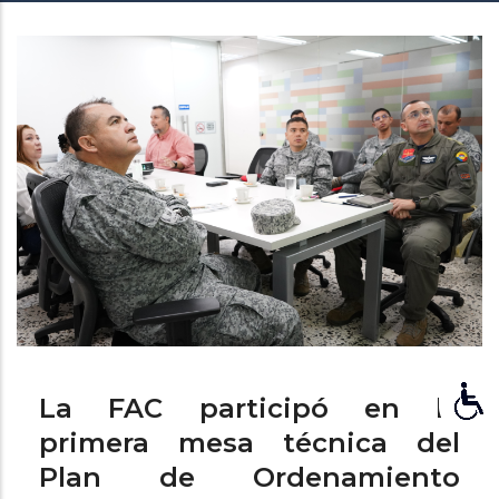
de
ayuda
a
la
navegación
La FAC participó en la
primera mesa técnica del
Plan de Ordenamiento