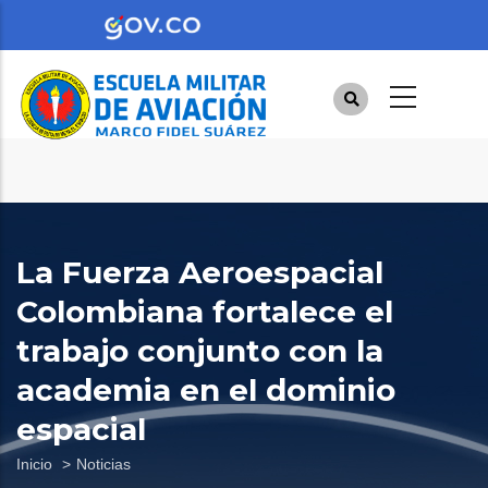
Pasar
al
contenido
principal
La Fuerza Aeroespacial
Colombiana fortalece el
trabajo conjunto con la
academia en el dominio
espacial
Sobrescribir
Inicio
Noticias