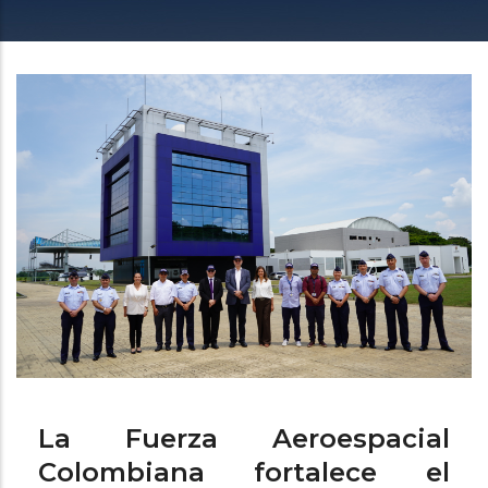
enlaces
de
ayuda
a
la
navegación
La Fuerza Aeroespacial
Colombiana fortalece el