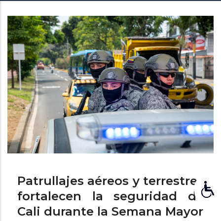
de
ayuda
a
la
navegación
Patrullajes aéreos y terrestres
fortalecen la seguridad de
Cali durante la Semana Mayor