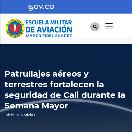
Pasar
al
contenido
principal
Patrullajes aéreos y
terrestres fortalecen la
seguridad de Cali durante la
Semana Mayor
Sobrescribir
Inicio
Noticias
enlaces