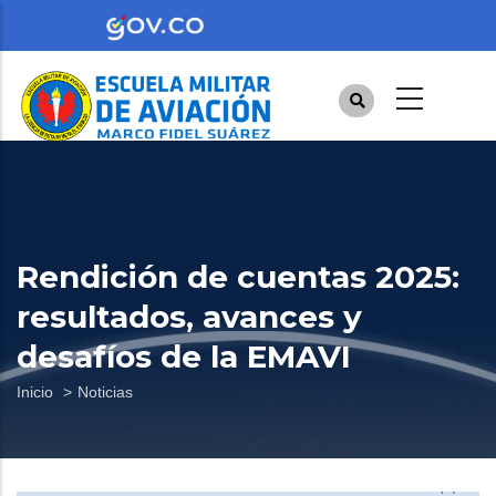
Pasar
al
contenido
principal
Rendición de cuentas 2025:
resultados, avances y
desafíos de la EMAVI
Sobrescribir
Inicio
Noticias
enlaces
de