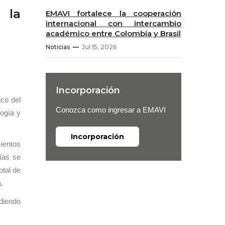
 la
EMAVI fortalece la cooperación
internacional con intercambio
académico entre Colombia y Brasil
Noticias
Jul 15, 2026
Incorporación
ico del
Conozca como ingresar a EMAVI
logía y
Incorporación
ientos
gías se
otal de
.
ndiendo