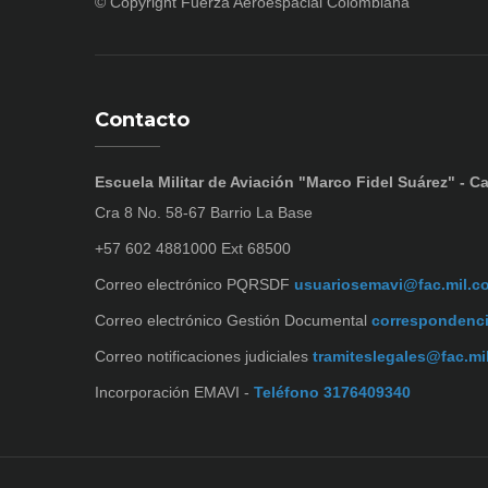
© Copyright
Fuerza Aeroespacial Colombiana
Contacto
Escuela Militar de Aviación "Marco Fidel Suárez" - Ca
Cra 8 No. 58-67 Barrio La Base
+57 602 4881000 Ext 68500
Correo electrónico PQRSDF
usuariosemavi@fac.mil.c
Correo electrónico Gestión Documental
correspondenc
Correo notificaciones judiciales
tramiteslegales@fac.mi
Incorporación EMAVI -
Teléfono 3176409340