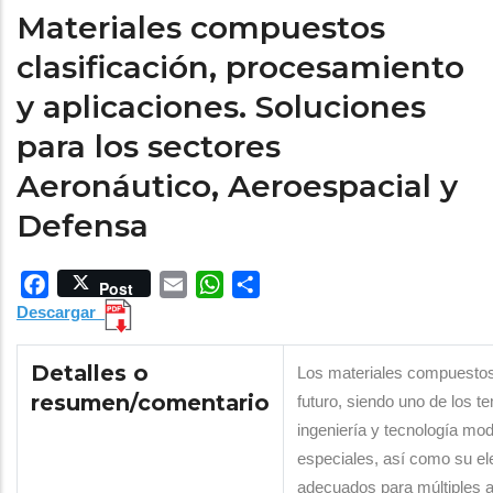
Materiales compuestos
clasificación, procesamiento
y aplicaciones. Soluciones
para los sectores
Aeronáutico, Aeroespacial y
Defensa
Facebook
Email
WhatsApp
Share
Post
Descargar
Detalles o
Los materiales compuestos
resumen/comentario
futuro, siendo uno de los 
ingeniería y tecnología mo
especiales, así como su el
adecuados para múltiples a