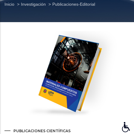
Sobrescribir
Inicio
Investigación
Publicaciones-Editorial
enlaces
de
ayuda
a
la
navegación
PUBLICACIONES CIENTÍFICAS