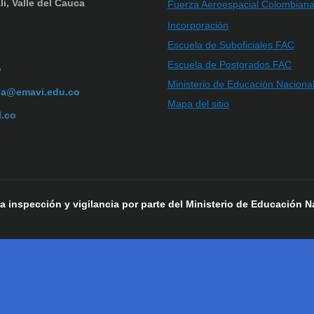
li, Valle del Cauca
Fuerza Aeroespacial Colombian
Incorporación
Escuela de Suboficiales FAC
Escuela de Postgrados FAC
o
Ministerio de Educación Naciona
ia@emavi.edu.co
Mapa del sitio
l.co
 a inspección y vigilancia por parte del Ministerio de Educación N