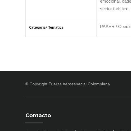
emocional, cade
sector turístico
PAAER / Coedic
Categoría/ Temática
© Copyright
Fuerza Aeroespacial Colombiana
Contacto