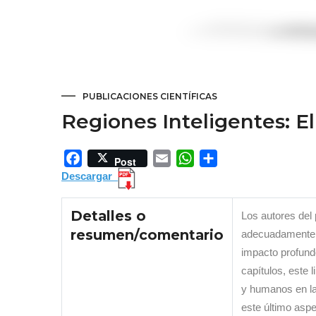
PUBLICACIONES CIENTÍFICAS
Regiones Inteligentes: E
Facebook
Email
WhatsApp
Share
Post
Descargar
Detalles o
Los autores del 
resumen/comentario
adecuadamente e
impacto profund
capítulos, este 
y humanos en la 
este último aspe