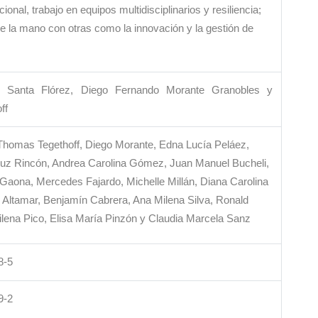
ional, trabajo en equipos multidisciplinarios y resiliencia;
e la mano con otras como la innovación y la gestión de
to Santa Flórez, Diego Fernando Morante Granobles y
ff
Thomas Tegethoff, Diego Morante, Edna Lucía Peláez,
uz Rincón, Andrea Carolina Gómez, Juan Manuel Bucheli,
Gaona, Mercedes Fajardo, Michelle Millán, Diana Carolina
 Altamar, Benjamín Cabrera, Ana Milena Silva, Ronald
lena Pico, Elisa María Pinzón y Claudia Marcela Sanz
8-5
9-2