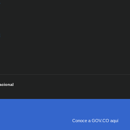
a
l
acional
Conoce a GOV.CO aquí