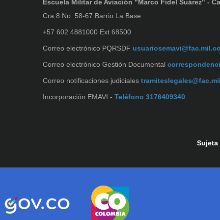
Escuela Militar de Aviación "Marco Fidel Suárez" - Ca
Cra 8 No. 58-67 Barrio La Base
+57 602 4881000 Ext 68500
Correo electrónico PQRSDF
usuariosemavi@fac.mil.c
Correo electrónico Gestión Documental
correspondenc
Correo notificaciones judiciales
tramiteslegales@fac.mi
Incorporación EMAVI -
Teléfono 3176409340
Sujeta