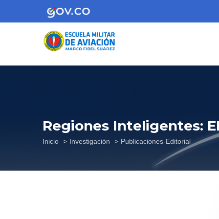
Pasar
al
contenido
principal
Regiones Inteligentes: 
Sobrescribir
Inicio
Investigación
Publicaciones-Editorial
enlaces
de
ayuda
a