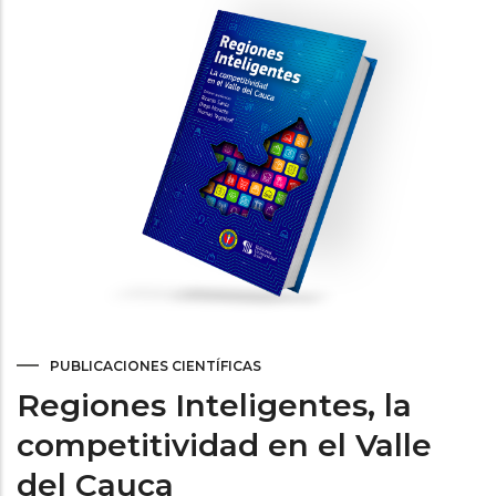
ayuda
a
la
navegación
PUBLICACIONES CIENTÍFICAS
Regiones Inteligentes, la
competitividad en el Valle
del Cauca