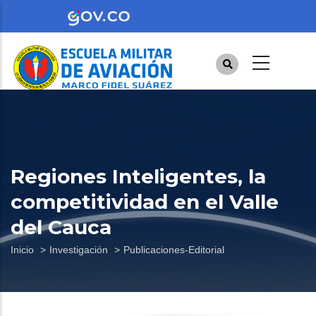
Pasar
al
contenido
principal
Regiones Inteligentes, la
competitividad en el Valle
del Cauca
Sobrescribir
Inicio
Investigación
Publicaciones-Editorial
enlaces
de