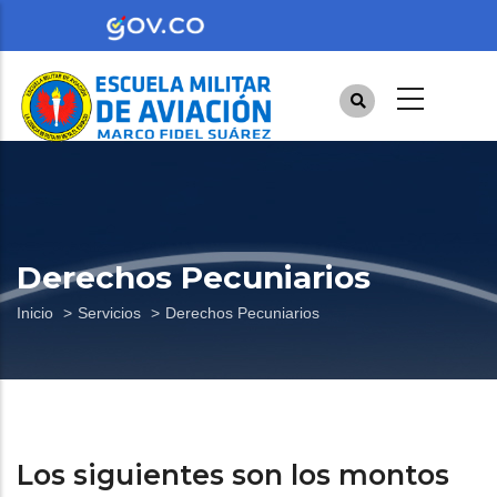
Pasar
al
contenido
principal
Derechos Pecuniarios
Sobrescribir
Inicio
Servicios
Derechos Pecuniarios
enlaces
de
ayuda
a
Los siguientes son los montos
la