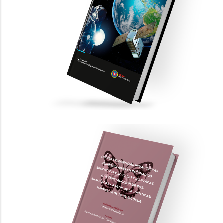
navegación
Gestión Tecnológica e Innovación en el
Campo Aeroespacial
PUBLICACIONES CIENTÍFICAS
GESTIÓN, CIENCIA Y PODER AEROESPACIAL
Cuatro experiencias pedagógicas
desarrolladas en escenarios
educativos y sociales orientadas a la