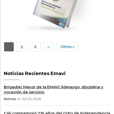
Prácticas de laboratorio para
programas de Ingeniería Informática
PUBLICACIONES CIENTÍFICAS
Paginación
Página
1
Página
2
Página
3
Siguiente
››
Última
Último »
Actual
Página
Página
Noticias Recientes Emavi
Brigadier Mayor de la EMAVI: liderazgo, disciplina y
vocación de servicio
Noticias
Jul 29, 2026
Cali conmemoró 216 años del Grito de Independencia