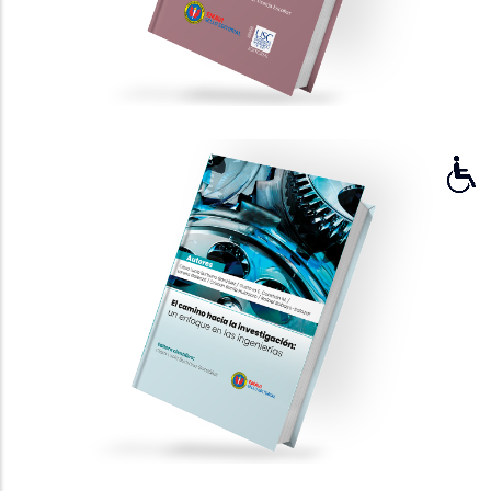
construcción de paz, analizadas a partir
de la identidad narrativa de Paul
Ricœur
PUBLICACIONES CIENTÍFICAS
El camino hacia la investigación: un
enfoque en las ingenierías
PUBLICACIONES CIENTÍFICAS