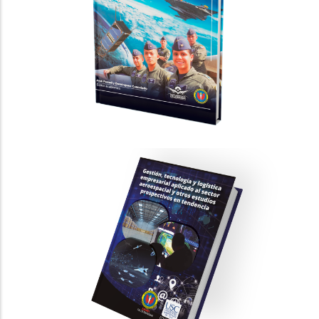
Escuela Militar de Aviación “Marco
Fidel Suárez”. 90 años forjando el
poder aéreo 1933 – 2023
PUBLICACIONES CIENTÍFICAS
Gestión, tecnología y logística
empresarial aplicado al sector
aeroespacial y otros estudios