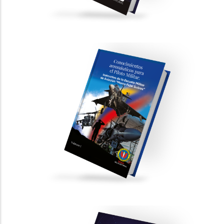
prospectivos en tendencia
PUBLICACIONES CIENTÍFICAS
Conocimientos aeronáuticos para el
Piloto Militar - Volumen I. Instructivo de
la Escuela Militar de Aviación “Marco
Fidel Suárez”
PUBLICACIONES CIENTÍFICAS