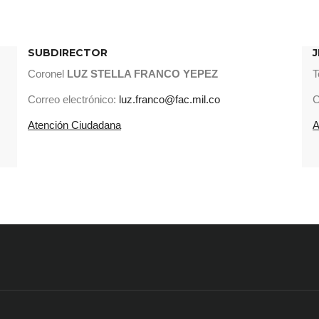
SUBDIRECTOR
J
Coronel
LUZ STELLA FRANCO YEPEZ
T
Correo electrónico:
luz.franco@fac.mil.co
C
Atención Ciudadana
A