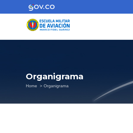
Skip
to
main
content
Organigrama
Breadcrumb
Home
Organigrama